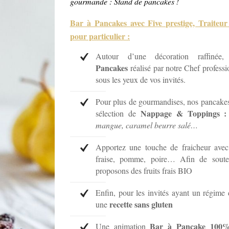
gourmande : Stand de pancakes !
Bar à Pancakes avec Five prestige, Traiteu
pour particulier :
Autour d’une décoration raffinée
Pancakes
réalisé par notre Chef profess
sous les yeux de vos invités.
Pour plus de gourmandises, nos pancakes 
Nappage & Toppings 
sélection de
mangue, caramel beurre salé…
Apportez une touche de fraicheur ave
fraise, pomme, poire… Afin de souten
proposons des fruits frais BIO
Enfin, pour les invités ayant un régime 
recette sans gluten
une
Bar à Pancake 100%
Une animation