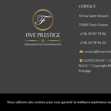
CONTACT
10 rue Saint-Honoré
75001 Paris-France
06 59 87 79 86
06 10 78 96 22
contact@fivepresti
SUIVEZ NOUS !
/
NOUS !
/ Copyright ©
Prestige
Nous utilisons des cookies pour vous garantir la meilleure expérience sur