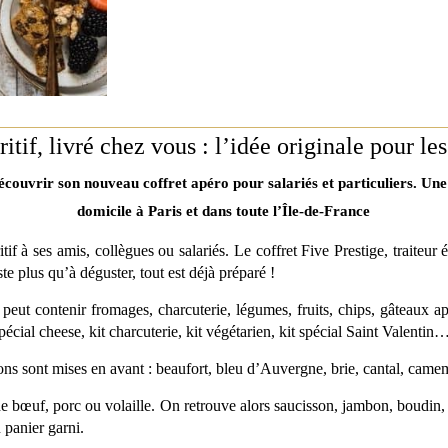
itif, livré chez vous : l’idée originale pour le
écouvrir son nouveau coffret apéro pour salariés et particuliers. Une
domicile à Paris et dans toute l’Île-de-France
tif à ses amis, collègues ou salariés. Le coffret Five Prestige, traiteur
ste plus qu’à déguster, tout est déjà préparé !
e peut contenir fromages, charcuterie, légumes, fruits, chips, gâteaux 
pécial cheese, kit charcuterie, kit végétarien, kit spécial Saint Valenti
gions sont mises en avant : beaufort, bleu d’Auvergne, brie, cantal, ca
 de bœuf, porc ou volaille. On retrouve alors saucisson, jambon, boudin, 
n panier garni.