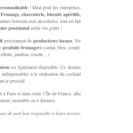
rsonnalisable
! Idéal pour les entreprises,
Fromage, charcuterie, biscuits apéritifs,
.
utres boissons non alcoolisées, tout est fait
nier gourmand
selon vos goûts !
if
producteurs locaux
proviennent de
.
De
produits fromagers
de
(cantal, bleu, comté,
rillette, jambon, rosette…)
aison
est également disponible. Ce dernier
 indispensables à la réalisation du cocktail
ant le procédé
t à Paris et dans toute l’Île-de-France, afin
oment, ensemble ou à distance.
gues de part leur originalité et leurs saveurs