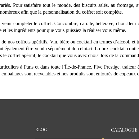
 variés. Pour satisfaire tout le monde, des biscuits salés, au fromage,
si nombreux afin que la personnalisation du coffret soit complète.
venir compléter le coffret. Concombre, carotte, betterave, chou-fleur 
e et les ingrédients pour que vous puissiez la réaliser vous-même.
os coffrets apéritifs. Vin, bière ou cocktail en termes d’alcool, et ju
t également être vendu séparément de celui-ci. La box cocktail contient 
s le coffret apéritif, le cocktail que vous avez choisi lors de la commande 
articuliers à Paris et dans toute l’Île-de-France. Five Prestige, traite
os emballages sont recyclables et nos produits sont entourés de copeaux 
BLOG
CATALOGUE