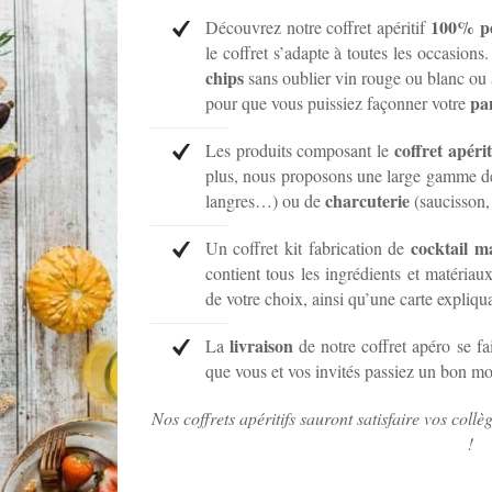
100% pe
Découvrez notre coffret apéritif
le coffret s’adapte à toutes les occasions
chips
sans oublier vin rouge ou blanc ou a
pa
pour que vous puissiez façonner votre
coffret apérit
Les produits composant le
plus, nous proposons une large gamme 
charcuterie
langres…) ou de
(saucisson, 
cocktail m
Un coffret kit fabrication de
contient tous les ingrédients et matériaux
de votre choix, ainsi qu’une carte expliqu
livraison
La
de notre coffret apéro se fai
que vous et vos invités passiez un bon m
Nos coffrets apéritifs sauront satisfaire vos collè
!