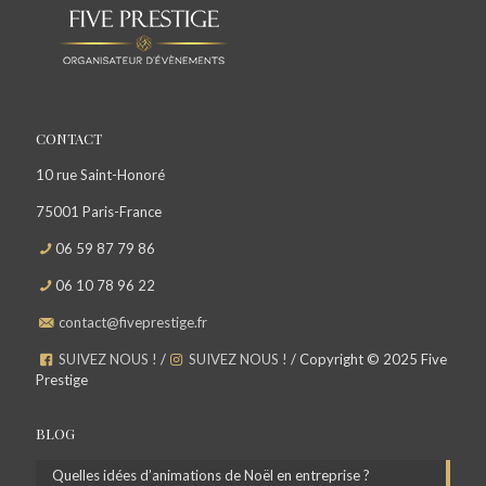
avec des spectacles de magicien sur scène ou close-up, de
ventriloquie avec un magicien ventriloque professionnel, des
jongleurs acrobates, des cracheurs de Feu, des Clowns, des
sculpteurs sur ballons.
CONTACT
10 rue Saint-Honoré
75001 Paris-France
06 59 87 79 86
06 10 78 96 22
contact@fiveprestige.fr
SUIVEZ NOUS !
/
SUIVEZ NOUS !
/ Copyright © 2025 Five
Prestige
BLOG
Quelles idées d’animations de Noël en entreprise ?