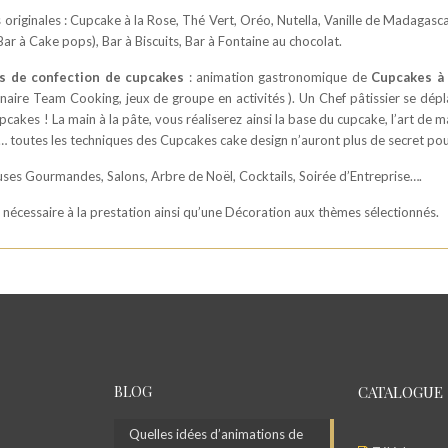
riginales : Cupcake à la Rose, Thé Vert, Oréo, Nutella, Vanille de Madagasc
Bar à Cake pops), Bar à Biscuits, Bar à Fontaine au chocolat.
rs de confection de cupcakes
: animation gastronomique de
Cupcakes à 
inaire Team Cooking, jeux de groupe en activités ). Un Chef pâtissier se dé
pcakes ! La main à la pâte, vous réaliserez ainsi la base du cupcake, l’art de 
s)… toutes les techniques des Cupcakes cake design n’auront plus de secret pou
ses Gourmandes, Salons, Arbre de Noël, Cocktails, Soirée d’Entreprise….
r nécessaire à la prestation ainsi qu’une Décoration aux thèmes sélectionnés.
BLOG
CATALOGUE
Quelles idées d’animations de