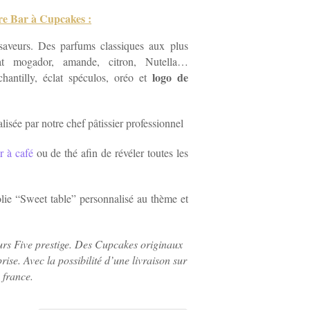
tre Bar à Cupcakes :
aveurs. Des parfums classiques aux plus
lat mogador, amande, citron, Nutella…
logo de
hantilly, éclat spéculos, oréo et
isée par notre chef pâtissier professionnel
r à café
ou de thé afin de révéler toutes les
olie “Sweet table” personnalisé au thème et
urs Five prestige. Des Cupcakes originaux
ise. Avec la possibilité d’une livraison sur
e france.