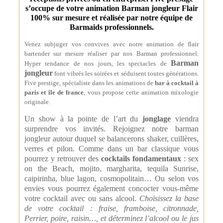
s’occupe de votre animation Barman jongleur Flair
100% sur mesure et réalisée par notre équipe de
Barmaids professionnels.
Venez subjuger vos convives avec notre animation de flair
bartender sur mesure réaliser par nos Barman professionnel.
Barman
Hyper tendance de nos jours, les spectacles de
jongleur
font vibrés les soirées et séduisent toutes générations.
Five prestige, spécialiste dans les animations de
bar à cocktail à
paris et île de france
, vous propose cette animation mixologie
originale.
Un show à la pointe de l’art du
jonglage
viendra
surprendre vos invités. Rejoignez notre barman
jongleur autour duquel se balancerons shaker, cuillères,
verres et pilon. Comme dans un bar classique vous
pourrez y retrouver des
cocktails fondamentaux
: sex
on the Beach, mojito, margharita, tequila Sunrise,
caipirinha, blue lagon, cosmopolitain… Ou selon vos
envies vous pourrez également concocter vous-même
votre cocktail avec ou sans alcool.
Choisissez la base
de votre cocktail : fraise, framboise, citronnade,
Perrier, poire, raisin…, et déterminez l’alcool ou le jus