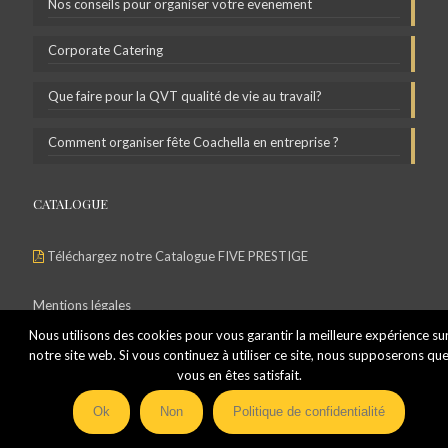
Nos conseils pour organiser votre evenement
Corporate Catering
Que faire pour la QVT qualité de vie au travail?
Comment organiser fête Coachella en entreprise ?
CATALOGUE
Téléchargez notre Catalogue FIVE PRESTIGE
Mentions légales
Nous utilisons des cookies pour vous garantir la meilleure expérience su
Politique de Confidentialité
notre site web. Si vous continuez à utiliser ce site, nous supposerons qu
vous en êtes satisfait.
Ok
Non
Politique de confidentialité