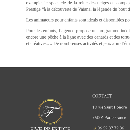
exemple, le spectacle de la reine des neiges en comp
Prestige “à la découverte de Vaiana, la légende du bout
Les animateurs pour enfants sont idéals et disponibles p
Pour les enfants, l’agence propose un programme inédit 
encore une pêche à la ligne avec des canards et des tortu
et créatives…. De nombreuses activités et jeux afin d’émer
CONTACT
10 rue Saint-Honoré
75001 Paris-France
06 59 87 79 86