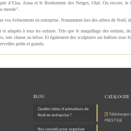
agnie d’Elsa, Anna et le Bonhomme des Neiges, Olaf. Ou encore, le t
 du monde”.
our vos événements en entreprise. Notamment lors des arbres de Noël, des
et adaptés à tous les enfants. Tels que le maquillage des enfants, d
es, une chasse au trésor. Et également des sculptures sur ballons sous fo
veiller petits et grands.
BLOG
CATALOGUE
Quelles idées d’animations de
Téléchargez 
Noël en entreprise ?
PRESTIGE
Nos conseils pour organiser