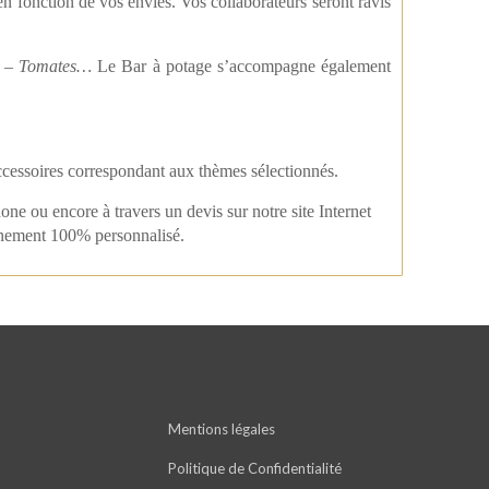
en fonction de vos envies. Vos collaborateurs seront ravis
s – Tomates…
Le Bar à potage s’accompagne également
accessoires correspondant aux thèmes sélectionnés.
ne ou encore à travers un devis sur notre site Internet
vènement 100% personnalisé.
Mentions légales
Politique de Confidentialité