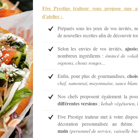
Five Prestige traiteur vous
propose
une an
d’atelier :
Préparés sous les yeux de vos invités, 
de nouvelles recettes afin de découvrir to
ajust
Selon les envies de vos invités,
nombreux ingrédients :
émincé de volail
oignons, choux rouges…
chois
Enfin, pour plus de gourmandises,
chef, samouraï, mayonnaise, sauce bla
Nos chefs proposent également la poss
différentes versions
:
kebab
végétarien, 
Five Prestige traiteur met à votre dispos
décoration personnalisée au thème
main
(personnel de service,
vaisselle
bio