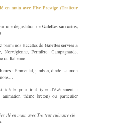
lé en main avec Five Prestige (Traiteur
Galettes sarrasins,
our une dégustation de
s
Galettes servies à
ez parmi nos Recettes de
e, Norvégienne, Fermière, Campagnarde,
e ou Italienne
cheurs
: Emmental, jambon, dinde, saumon
ignons…
est idéale pour tout type d’événement :
se, animation thème breton) ou particulier
es clé en main avec Traiteur culinaire clé
n.