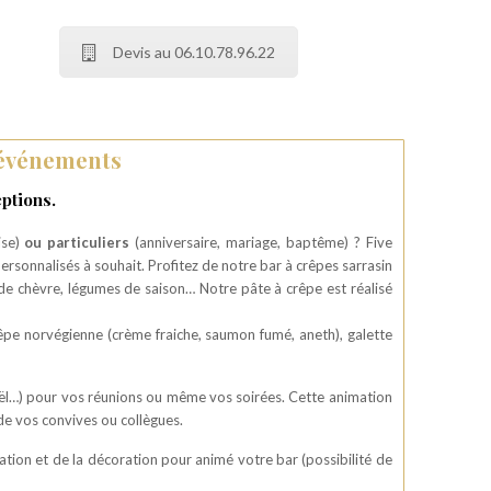
Devis au 06.10.78.96.22
 événements
ptions.
ise)
ou particuliers
(anniversaire, mariage, baptême) ? Five
ersonnalisés à souhait. Profitez de notre bar à crêpes sarrasin
e chèvre, légumes de saison… Notre pâte à crêpe est réalisé
êpe norvégienne (crème fraiche, saumon fumé, aneth), galette
oël…) pour vos réunions ou même vos soirées. Cette animation
de vos convives ou collègues.
tion et de la décoration pour animé votre bar (possibilité de