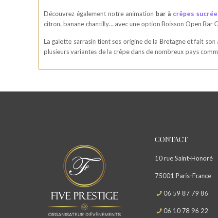
Découvrez également notre animation
bar à
crêpes sucrée
citron, banane chantilly… avec une option Boisson Open Bar C
La galette sarrasin tient ses origine de la Bretagne et fait s
plusieurs variantes de la crêpe dans de nombreux pays comme a
CONTACT
10 rue Saint-Honoré
75001 Paris-France
06 59 87 79 86
06 10 78 96 22