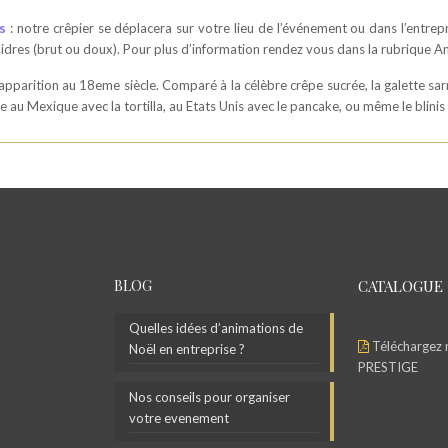
s
: notre crêpier se déplacera sur votre lieu de l’événement ou dans l’entrepri
idres (brut ou doux). Pour plus d’information rendez vous dans la rubrique A
on apparition au 18eme siècle. Comparé à la célèbre crêpe sucrée, la galette sa
u Mexique avec la tortilla, au Etats Unis avec le pancake, ou même le blinis
BLOG
CATALOGUE
Quelles idées d’animations de
Téléchargez 
Noël en entreprise ?
PRESTIGE
Nos conseils pour organiser
votre evenement