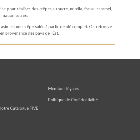
se pour réaliser des crêpes au sucre, nutella, fraise, caramel,
nimation sucrée.
rrasin est une crêpe salée à partir de blé complet. On retrouve
 en provenance des pays de l’Est.
Mentions légales
Politique de Confidentialité
notre Catalogue FIVE