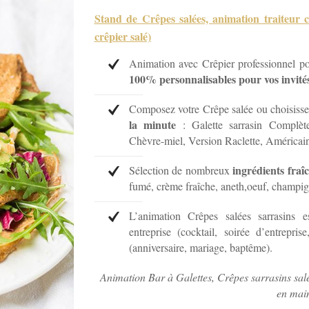
Stand de Crêpes salées, animation traiteur c
crêpier salé)
Animation avec Crêpier professionnel p
100% personnalisables pour vos invité
Composez votre Crêpe salée ou choisiss
la minute
: Galette sarrasin Complèt
Chèvre-miel, Version Raclette, Américain
ingrédients fraî
Sélection de nombreux
fumé, crème fraîche, aneth,oeuf, champ
L’animation Crêpes salées sarrasins 
entreprise (cocktail, soirée d’entrepri
(anniversaire, mariage, baptême).
Animation Bar à Galettes, Crêpes sarrasins salé
en mai