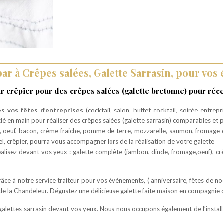
ar à Crêpes salées,
Galette Sarrasin,
pour vos
ur crêpier pour des crêpes salées (galette bretonne) pour réce
s vos fêtes d’entreprises
(cocktail, salon, buffet cocktail, soirée entrepr
é en main pour réaliser des crêpes salées (galette sarrasin) comparables et p
oeuf, bacon, crème fraiche, pomme de terre, mozzarelle, saumon, fromage d
l, crêpier, pourra vous accompagner lors de la réalisation de votre galette
isez devant vos yeux : galette complète (jambon, dinde, fromage,oeuf), cr
ce à notre service traiteur pour vos événements, ( anniversaire, fêtes de n
 de la Chandeleur. Dégustez une délicieuse galette faite maison en compagnie 
galettes sarrasin devant vos yeux. Nous nous occupons également de l’installa